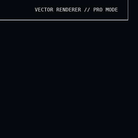
Vectorizando PNG a SVG Pro...
VECTOR RENDERER // PRO MODE