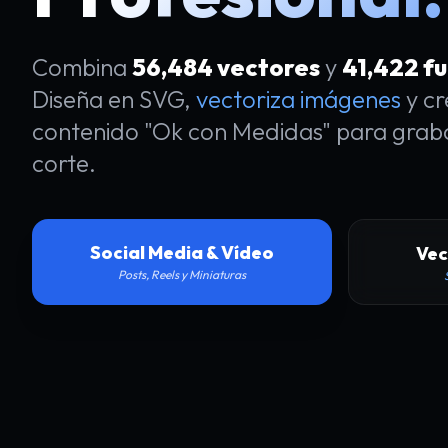
Combina
56,484 vectores
y
41,422 f
Diseña en SVG,
vectoriza imágenes
y cr
contenido "Ok con Medidas" para grab
corte.
Social Media & Vídeo
Vec
Posts, Reels y Miniaturas