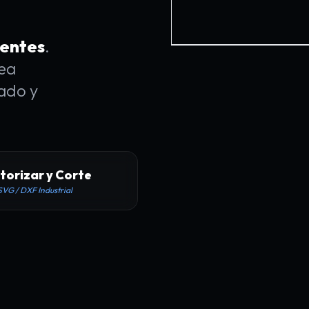
uentes
.
ea
ado y
torizar y Corte
SVG / DXF Industrial