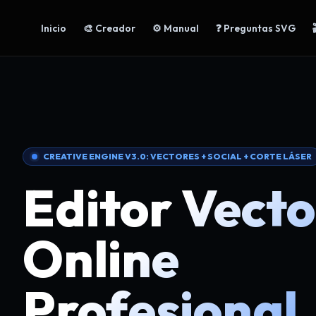
Inicio
🎨 Creador
⚙️ Manual
❓ Preguntas SVG
CREATIVE ENGINE V3.0: VECTORES + SOCIAL + CORTE LÁSER
Editor Vecto
Online
Profesional.