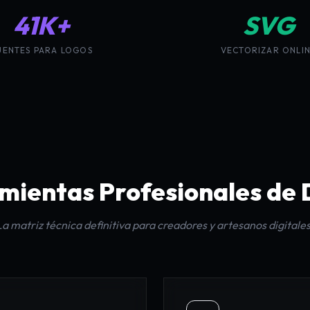
41K+
SVG
UENTES PARA LOGOS
VECTORIZAR ONLI
mientas Profesionales de 
La matriz técnica definitiva para creadores y artesanos digitales