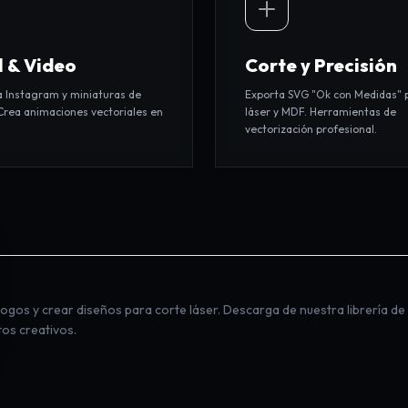
l & Video
Corte y Precisión
a Instagram y miniaturas de
Exporta SVG "Ok con Medidas" 
Crea animaciones vectoriales en
láser y MDF. Herramientas de
.
vectorización profesional.
 logos
y crear
diseños para corte láser
. Descarga de nuestra
librería d
tos creativos.