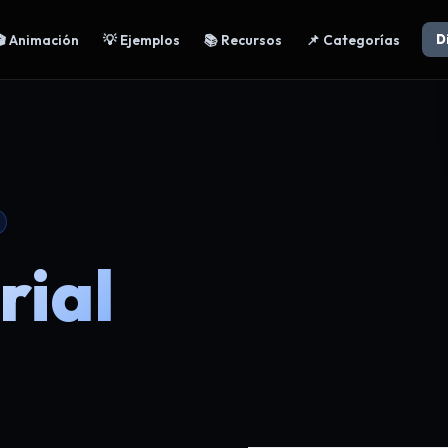
🎬 Animación
💡 Ejemplos
📚 Recursos
📌 Categorías
D
rial