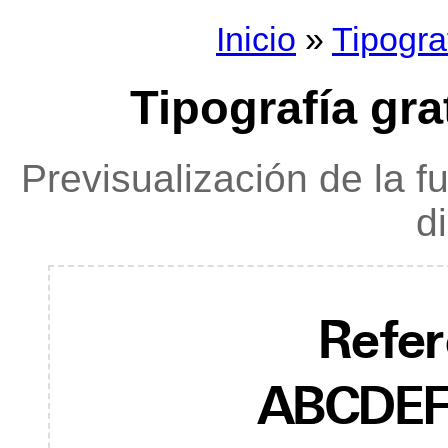
Inicio
»
Tipogra
Tipografía gr
Previsualización de la f
d
Refe
ABCDE