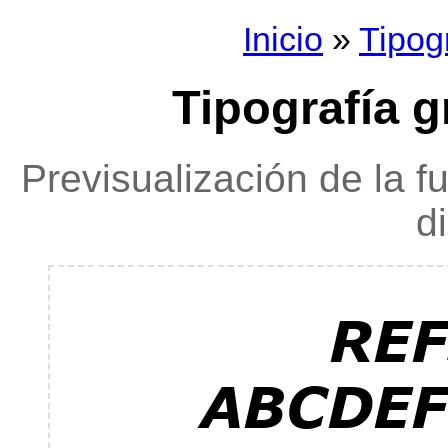
Inicio
»
Tipog
Tipografía 
Previsualización de la f
d
RE
ABCDE