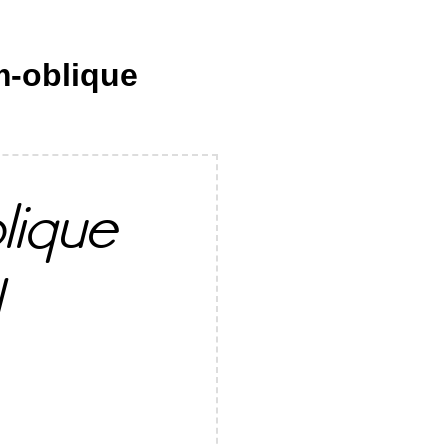
m-oblique
lique
N