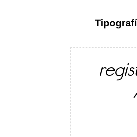
Tipograf
regi