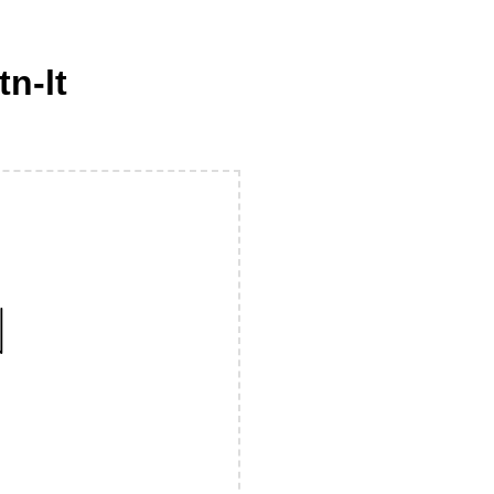
tn-lt
N