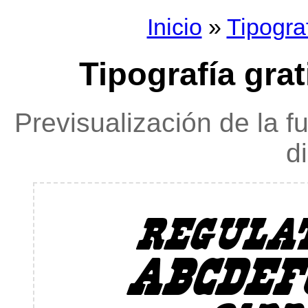
Inicio
»
Tipogra
Tipografía grat
Previsualización de la f
d
regulat
ABCDEF