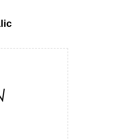
lic
N