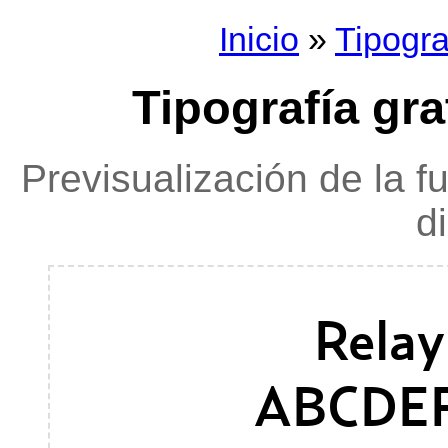
Inicio
»
Tipogra
Tipografía gr
Previsualización de la f
d
Rela
ABCDE