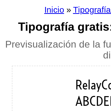
Inicio
»
Tipografí
Tipografía grati
Previsualización de la f
d
RelayC
ABCDE