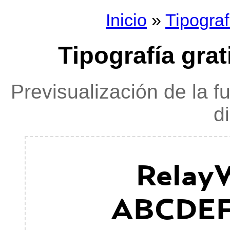
Inicio
»
Tipograf
Tipografía gra
Previsualización de la f
d
Relay
ABCDE