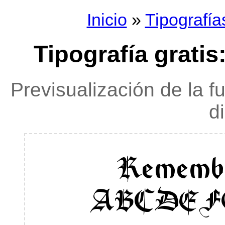
Inicio
»
Tipografía
Tipografía grat
Previsualización de la f
d
Rememb
ABCDEF