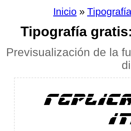
Inicio
»
Tipografí
Tipografía gratis:
Previsualización de la f
d
replica
i