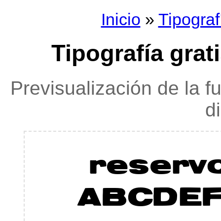
Inicio
»
Tipograf
Tipografía grat
Previsualización de la f
d
reserv
ABCDEF