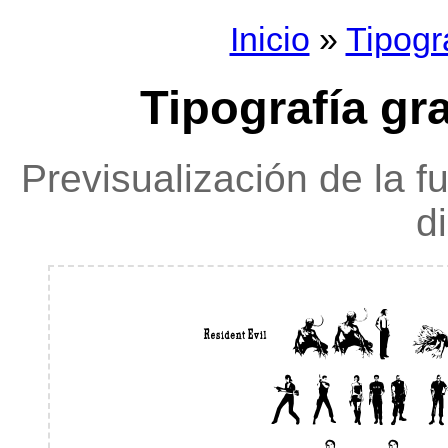
Inicio
»
Tipogr
Tipografía gra
Previsualización de la f
d
resi-
ABCDE