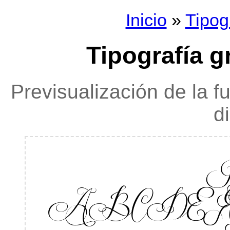
Inicio
»
Tipog
Tipografía g
Previsualización de la f
d
Re
ABCDEF