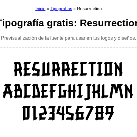
Inicio
»
Tipografías
» Resurrection
Tipografía gratis: Resurrectio
Previsualización de la fuente para usar en tus logos y diseños.
Resurrection
ABCDEFGHIJKLMN
0123456789