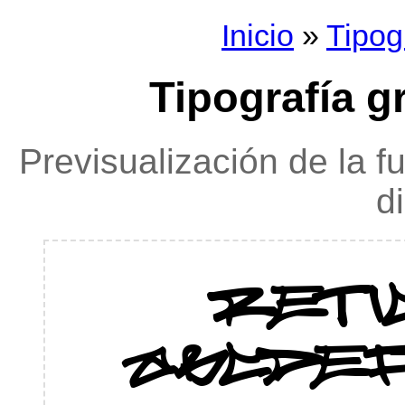
Inicio
»
Tipog
Tipografía gr
Previsualización de la f
d
reti
ABCDEF