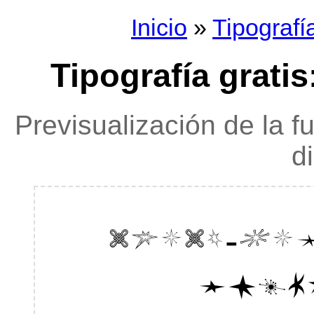
Inicio
»
Tipografí
Tipografía gratis
Previsualización de la f
d
retro-st
ABCDE