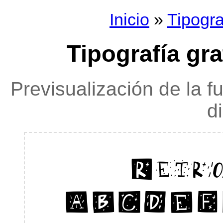
Inicio
»
Tipogra
Tipografía gr
Previsualización de la f
d
Retr
ABCDEF