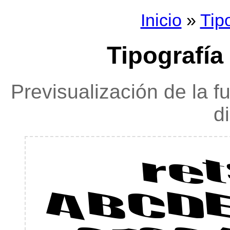
Inicio
»
Tip
Tipografía 
Previsualización de la f
d
re
ABCDE