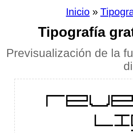
Inicio
»
Tipogra
Tipografía grat
Previsualización de la f
d
reve
l