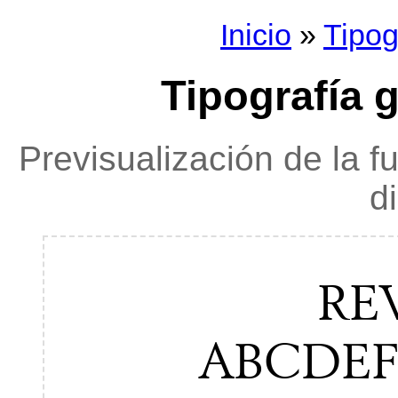
Inicio
»
Tipog
Tipografía 
Previsualización de la f
d
RE
ABCDE