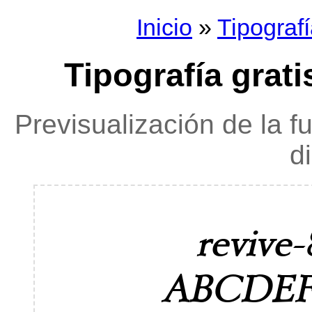
Inicio
»
Tipograf
Tipografía grati
Previsualización de la f
d
revive-
ABCDE