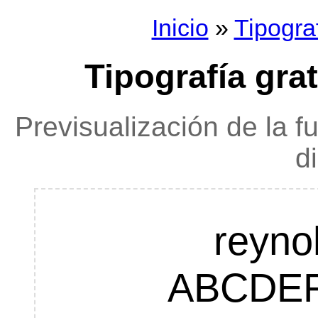
Inicio
»
Tipogra
Tipografía gra
Previsualización de la f
d
reyno
ABCDE