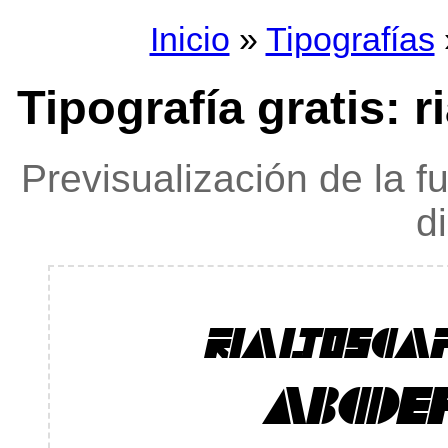
Inicio
»
Tipografías
Tipografía gratis: r
Previsualización de la f
d
rialtoscap
ABCDE