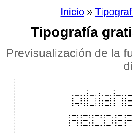
Inicio
»
Tipograf
Tipografía grat
Previsualización de la f
d
Riblah
ABCDE