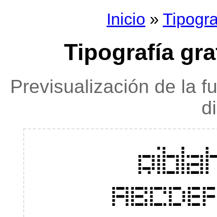
Inicio
»
Tipogra
Tipografía gra
Previsualización de la f
d
Ribla
ABCDE