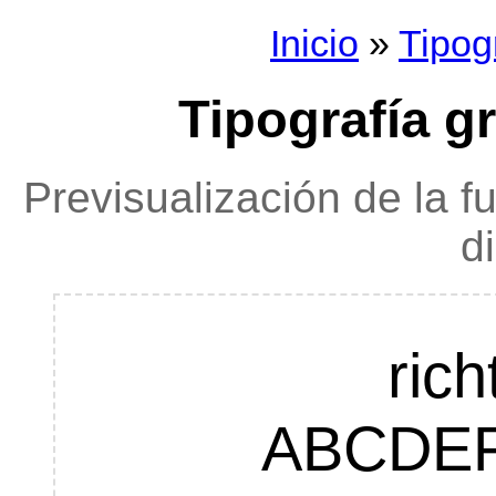
Inicio
»
Tipog
Tipografía gr
Previsualización de la f
d
rich
ABCDE