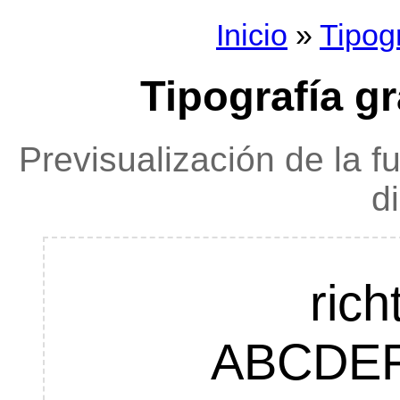
Inicio
»
Tipog
Tipografía gra
Previsualización de la f
d
rich
ABCDE