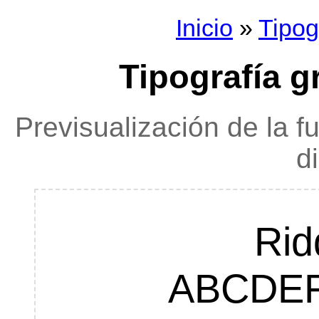
Inicio
»
Tipog
Tipografía gr
Previsualización de la f
d
Rid
ABCDE