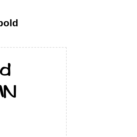
-bold
ld
MN