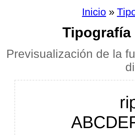
Inicio
»
Tip
Tipografía 
Previsualización de la f
d
ri
ABCDE