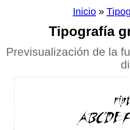
Inicio
»
Tipog
Tipografía gr
Previsualización de la f
d
rip
ABCDE