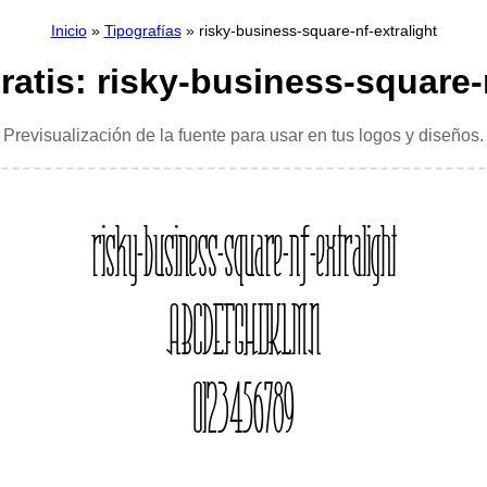
Inicio
»
Tipografías
» risky-business-square-nf-extralight
ratis: risky-business-square-
Previsualización de la fuente para usar en tus logos y diseños.
risky-business-square-nf-extralight
ABCDEFGHIJKLMN
0123456789