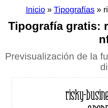
Inicio
»
Tipografías
» r
Tipografía gratis:
n
Previsualización de la f
d
risky-busine