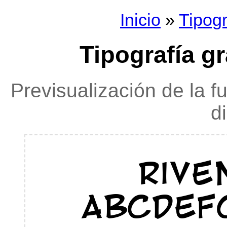
Inicio
»
Tipogr
Tipografía gr
Previsualización de la f
d
Rive
ABCDEF