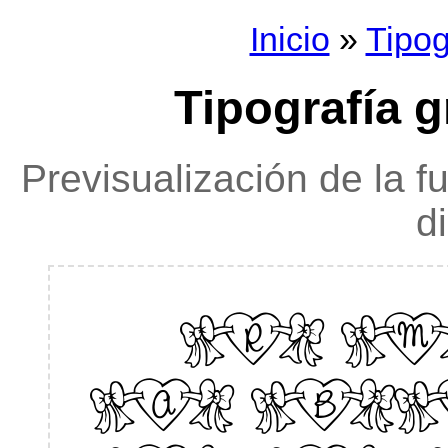
Inicio
»
Tipog
Tipografía 
Previsualización de la f
d
RMB
AB