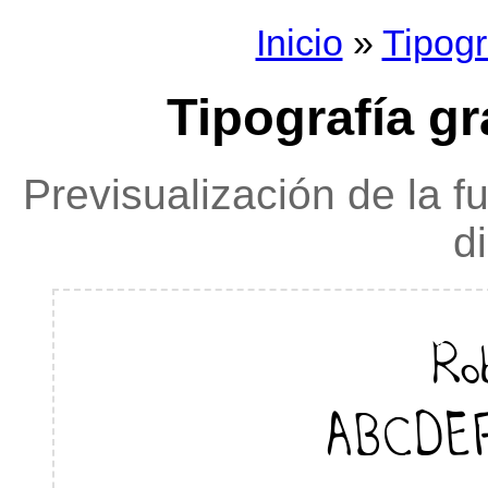
Inicio
»
Tipogr
Tipografía g
Previsualización de la f
d
Ro
ABCDE