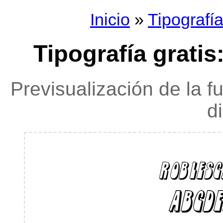
Inicio
»
Tipografí
Tipografía gratis
Previsualización de la f
d
roblesc
ABCDE