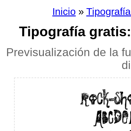
Inicio
»
Tipografí
Tipografía grati
Previsualización de la f
d
rock-sh
ABCDE