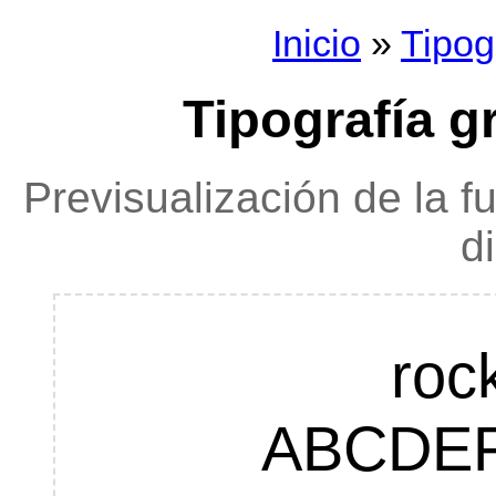
Inicio
»
Tipog
Tipografía gr
Previsualización de la f
d
roc
ABCDE