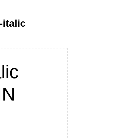
italic
lic
MN