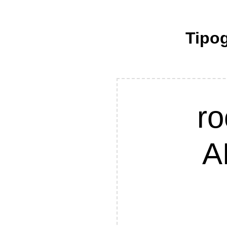
Tipog
ro
A