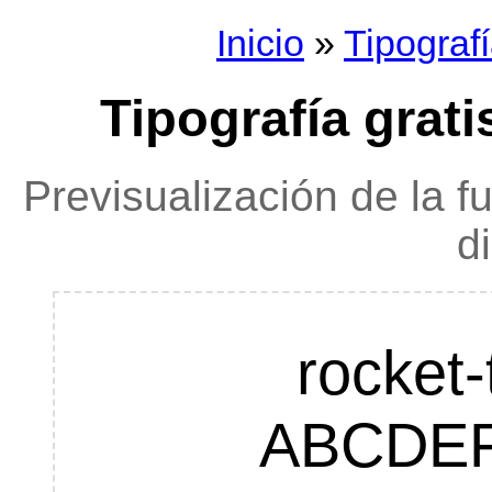
Inicio
»
Tipograf
Tipografía grati
Previsualización de la f
d
rocket-
ABCDE