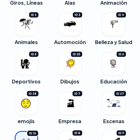
Giros, Líneas
Alas
Animación
ID 2
ID 3
ID 4
Animales
Automoción
Belleza y Salud
ID 5
ID 25
ID 6
Deportivos
Dibujos
Educación
ID 28
ID 7
ID 27
emojis
Empresa
Escenas
ID 8
ID 9
ID 10