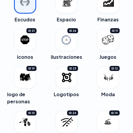
Escudos
Espacio
Finanzas
ID 21
ID 26
ID 11
iconos
ilustraciones
Juegos
ID 19
ID 23
ID 12
logo de
Logotipos
Moda
personas
ID 13
ID 24
ID 14