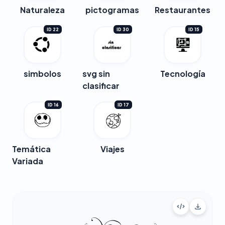
Naturaleza
pictogramas
Restaurantes
ID 22
ID 30
ID 15
simbolos
svg sin
Tecnología
clasificar
ID 16
ID 17
Temática
Viajes
Variada