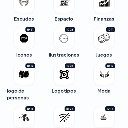
Escudos
Espacio
Finanzas
ID 21
ID 26
ID 11
iconos
ilustraciones
Juegos
ID 19
ID 23
ID 12
logo de
Logotipos
Moda
personas
ID 13
ID 24
ID 14