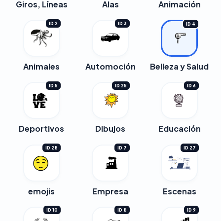
Giros, Líneas
Alas
Animación
ID 2
ID 3
ID 4
Animales
Automoción
Belleza y Salud
ID 5
ID 25
ID 6
Deportivos
Dibujos
Educación
ID 28
ID 7
ID 27
emojis
Empresa
Escenas
ID 10
ID 8
ID 9