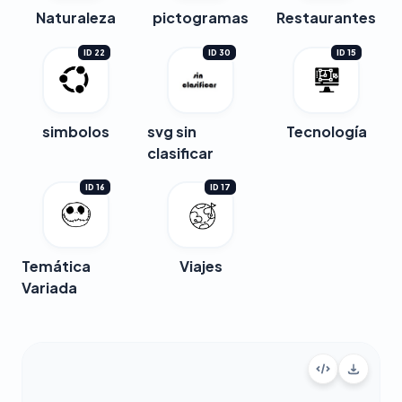
Naturaleza
pictogramas
Restaurantes
ID 22
ID 30
ID 15
simbolos
svg sin
Tecnología
clasificar
ID 16
ID 17
Temática
Viajes
Variada