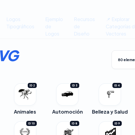
Logos
Ejemplo
Recursos
📌 Explorar
Tipográficos
de
de
Categorías 
Logos
Diseño
Vectores
SVG
ID 2
ID 3
ID 4
Animales
Automoción
Belleza y Salud
ID 10
ID 8
ID 9