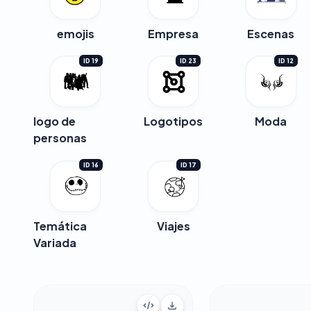
emojis
Empresa
Escenas
ID 19
ID 23
ID 12
logo de
Logotipos
Moda
personas
ID 16
ID 17
Temática
Viajes
Variada