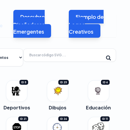
Descubre
Ejemplo de
Diseñadores
Logos
de
Emergentes
Creativos
ID 5
ID 25
ID 6
Deportivos
Dibujos
Educación
ID 21
ID 26
ID 11