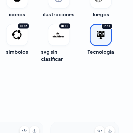
iconos
ilustraciones
Juegos
ID 22
ID 30
ID 15
simbolos
svg sin
Tecnología
clasificar