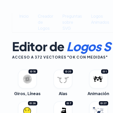
Inicio
Creador
Preguntas
Logos
de
sobre
Animados
Logos
SVG
Editor de
Logos 
ACCESO A 372 VECTORES "OK CON MEDIDAS"
ID 18
ID 20
ID 1
Giros, Líneas
Alas
Animación
ID 28
ID 7
ID 27