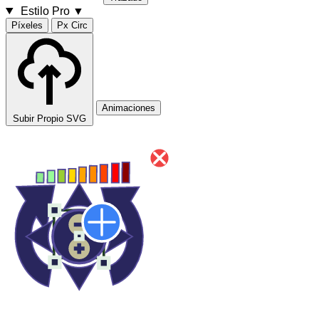
Estilo Pro
▼
Píxeles
Px Circ
Animaciones
Subir Propio SVG