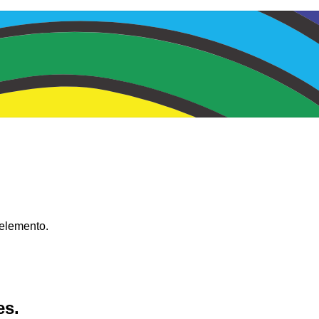
 elemento.
es.