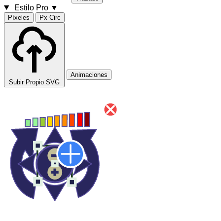
Estilo Pro
▼
Píxeles
Px Circ
Animaciones
Subir Propio SVG