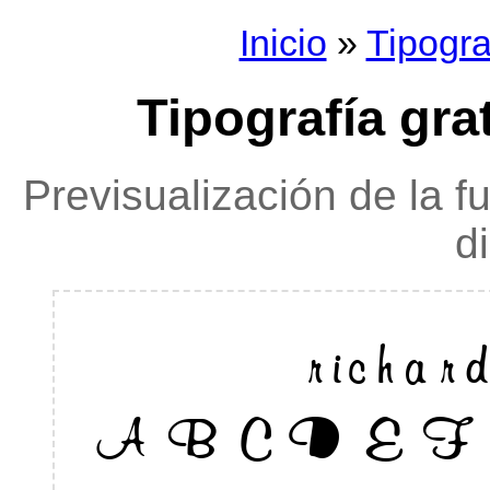
Inicio
»
Tipogra
Tipografía grat
Previsualización de la f
d
richa
ABCDE