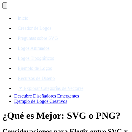
Inicio
Creador de Logos
Preguntas sobre SVG
Logos Animados
Logos Tipográficos
Ejemplo de Logos
Recursos de Diseño
📌 Explorar Categorías de Vectores
Descubre Diseñadores Emergentes
Ejemplo de Logos Creativos
¿Qué es Mejor: SVG o PNG?
Consideraciones para Elegir entre SVG y